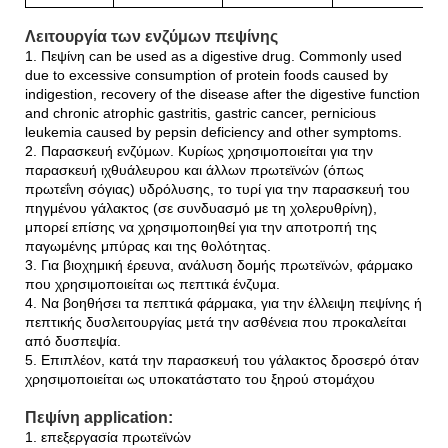
Λειτουργία των ενζύμων πεψίνης
1. Πεψίνη can be used as a digestive drug. Commonly used
due to excessive consumption of protein foods caused by
indigestion, recovery of the disease after the digestive function
and chronic atrophic gastritis, gastric cancer, pernicious
leukemia caused by pepsin deficiency and other symptoms.
2. Παρασκευή ενζύμων. Κυρίως χρησιμοποιείται για την
παρασκευή ιχθυάλευρου και άλλων πρωτεϊνών (όπως
πρωτεΐνη σόγιας) υδρόλυσης, το τυρί για την παρασκευή του
πηγμένου γάλακτος (σε συνδυασμό με τη χολερυθρίνη),
μπορεί επίσης να χρησιμοποιηθεί για την αποτροπή της
παγωμένης μπύρας και της θολότητας.
3. Για βιοχημική έρευνα, ανάλυση δομής πρωτεϊνών, φάρμακο
που χρησιμοποιείται ως πεπτικά ένζυμα.
4. Να βοηθήσει τα πεπτικά φάρμακα, για την έλλειψη πεψίνης ή
πεπτικής δυσλειτουργίας μετά την ασθένεια που προκαλείται
από δυσπεψία.
5. Επιπλέον, κατά την παρασκευή του γάλακτος δροσερό όταν
χρησιμοποιείται ως υποκατάστατο του ξηρού στομάχου
Πεψίνη application:
1. επεξεργασία πρωτεϊνών