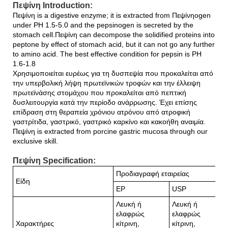
Πεψίνη Introduction:
Πεψίνη is a digestive enzyme; it is extracted from Πεψίνηogen
under PH 1.5-5.0 and the pepsinogen is secreted by the
stomach cell.Πεψίνη can decompose the solidified proteins into
peptone by effect of stomach acid, but it can not go any further
to amino acid. The best effective condition for pepsin is PH
1.6-1.8
Χρησιμοποιείται ευρέως για τη δυσπεψία που προκαλείται από
την υπερβολική λήψη πρωτεϊνικών τροφών και την έλλειψη
πρωτεϊνάσης στομάχου που προκαλείται από πεπτική
δυσλειτουργία κατά την περίοδο ανάρρωσης. Έχει επίσης
επίδραση στη θεραπεία χρόνιου ατρόνου από ατροφική
γαστρίτιδα, γαστρικό, γαστρικό καρκίνο και κακοήθη αναιμία.
Πεψίνη is extracted from porcine gastric mucosa through our
exclusive skill.
Πεψίνη Specification:
Προδιαγραφή εταιρείας
Είδη
ΕΡ
USP
Λευκή ή
Λευκή ή
ελαφρώς
ελαφρώς
Χαρακτήρες
κίτρινη,
κίτρινη,