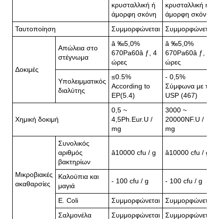
κρυσταλλική ή
κρυσταλλική ή
άμορφη σκόνη
άμορφη σκόνη
Ταυτοποίηση
Συμμορφώνεται
Συμμορφώνεται
â ‰5,0%
â ‰5,0%
Απώλεια στο
670Pa60â ƒ, 4
670Pa60â ƒ, 4
στέγνωμα
ώρες
ώρες
Δοκιμές
≤0.5%
- 0,5%
Υπολειμματικός
According to
Σύμφωνα με το
διαλύτης
ΕΡ(5.4)
USP (467)
0,5 ~
3000 ~
Χημική δοκιμή
4,5Ph.Eur.U /
20000NF.U /
mg
mg
Συνολικός
αριθμός
â10000 cfu / g
â10000 cfu / g
βακτηρίων
Μικροβιακές
Καλούπια και
- 100 cfu / g
- 100 cfu / g
ακαθαρσίες
μαγιά
Ε. Coli
Συμμορφώνεται
Συμμορφώνεται
Σαλμονέλα
Συμμορφώνεται
Συμμορφώνεται