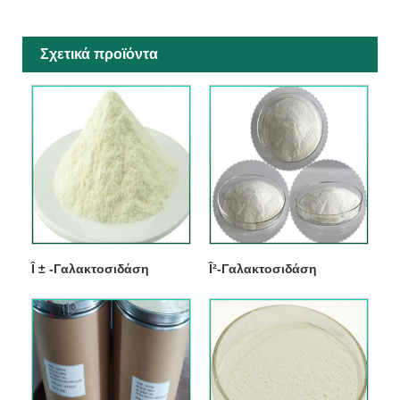
Σχετικά προϊόντα
Î ± -Γαλακτοσιδάση
Î²-Γαλακτοσιδάση