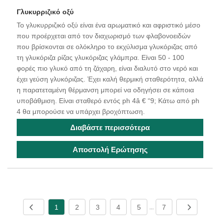
Γλυκυρριζικό οξύ
Το γλυκυρριζικό οξύ είναι ένα αρωματικό και αφριστικό μέσο
που προέρχεται από τον διαχωρισμό των φλαβονοειδών
που βρίσκονται σε ολόκληρο το εκχύλισμα γλυκόριζας από
τη γλυκόριζα ρίζας γλυκόριζας γλάμπρα. Είναι 50 - 100
φορές πιο γλυκό από τη ζάχαρη, είναι διαλυτό στο νερό και
έχει γεύση γλυκόριζας. Έχει καλή θερμική σταθερότητα, αλλά
η παρατεταμένη θέρμανση μπορεί να οδηγήσει σε κάποια
υποβάθμιση. Είναι σταθερό εντός ph 4â € “9; Κάτω από ph
4 θα μπορούσε να υπάρχει βροχόπτωση.
Διαβάστε περισσότερα
Αποστολή Ερώτησης
1
2
3
4
5
7
...