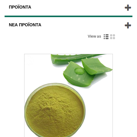
ΠΡΟΪΌΝΤΑ
ΝΈΑ ΠΡΟΪΌΝΤΑ
View as