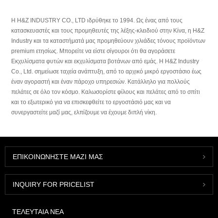
Η H&Z INDUSTRY CO., LTD ιδρύθηκε το 1994. Ως ένας από τους
κατασκευαστές και τους προμηθευτές της λέξης-κλειδιού στην Κίνα, η H&Z
Industry και τα καταστήματά μας προμηθεύουν χιλιάδες τόνους προϊόντων
premium ετησίως. Μπορείτε να είστε σίγουροι ότι θα αγοράσετε
Εκχυλίσματα φυτών και εκχυλίσματα βοτάνων από εμάς. Η H&Z Industry
Co., Ltd. σημείωσε ταχεία ανάπτυξη, από το αρχικό μικρό εργοστάσιο έως
έναν αγοραστή και έναν πάροχο υπηρεσιών. Κατάλληλο για πολλούς
πελάτες σε όλο τον κόσμο. Καλωσορίστε φίλους και πελάτες από το σπίτι
και το εξωτερικό για να επισκεφθείτε το εργοστάσιό μας και να
συνεργαστείτε μαζί μας, ελπίζουμε να έχουμε διπλή νίκη.
ΕΠΙΚΟΙΝΩΝΉΣΤΕ ΜΑΖΊ ΜΑΣ
INQUIRY FOR PRICELIST
ΤΕΛΕΥΤΑΊΑ ΝΈΑ