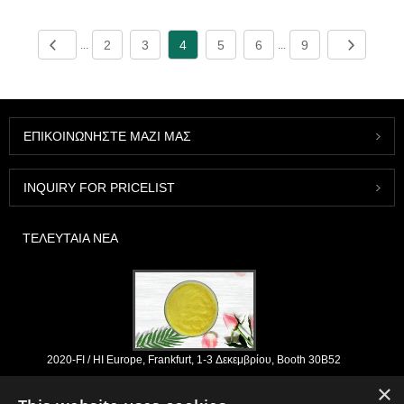
2
3
4
5
6
9
...
...
ΕΠΙΚΟΙΝΩΝΉΣΤΕ ΜΑΖΊ ΜΑΣ
INQUIRY FOR PRICELIST
ΤΕΛΕΥΤΑΊΑ ΝΈΑ
2020-FI / HI Europe, Frankfurt, 1-3 Δεκεμβρίου, Booth 30B52
2021/03/30
×