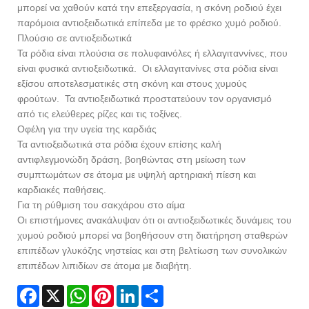
μπορεί να χαθούν κατά την επεξεργασία, η σκόνη ροδιού έχει
παρόμοια αντιοξειδωτικά επίπεδα με το φρέσκο ​​χυμό ροδιού.
Πλούσιο σε αντιοξειδωτικά
Τα ρόδια είναι πλούσια σε πολυφαινόλες ή ελλαγιταννίνες, που
είναι φυσικά αντιοξειδωτικά. Οι ελλαγιτανίνες στα ρόδια είναι
εξίσου αποτελεσματικές στη σκόνη και στους χυμούς
φρούτων. Τα αντιοξειδωτικά προστατεύουν τον οργανισμό
από τις ελεύθερες ρίζες και τις τοξίνες.
Οφέλη για την υγεία της καρδιάς
Τα αντιοξειδωτικά στα ρόδια έχουν επίσης καλή
αντιφλεγμονώδη δράση, βοηθώντας στη μείωση των
συμπτωμάτων σε άτομα με υψηλή αρτηριακή πίεση και
καρδιακές παθήσεις.
Για τη ρύθμιση του σακχάρου στο αίμα
Οι επιστήμονες ανακάλυψαν ότι οι αντιοξειδωτικές δυνάμεις του
χυμού ροδιού μπορεί να βοηθήσουν στη διατήρηση σταθερών
επιπέδων γλυκόζης νηστείας και στη βελτίωση των συνολικών
επιπέδων λιπιδίων σε άτομα με διαβήτη.
Facebook
X
WhatsApp
Pinterest
LinkedIn
Share