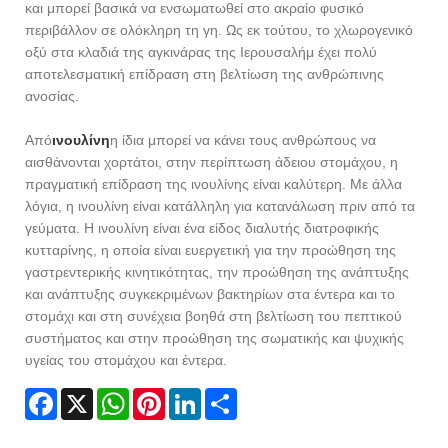
και μπορεί βασικά να ενσωματωθεί στο ακραίο φυσικό
περιβάλλον σε ολόκληρη τη γη. Ως εκ τούτου, το χλωρογενικό
οξύ στα κλαδιά της αγκινάρας της Ιερουσαλήμ έχει πολύ
αποτελεσματική επίδραση στη βελτίωση της ανθρώπινης
ανοσίας.
Από
ινουλίνη
η ίδια μπορεί να κάνει τους ανθρώπους να
αισθάνονται χορτάτοι, στην περίπτωση άδειου στομάχου, η
πραγματική επίδραση της ινουλίνης είναι καλύτερη. Με άλλα
λόγια, η ινουλίνη είναι κατάλληλη για κατανάλωση πριν από τα
γεύματα. Η ινουλίνη είναι ένα είδος διαλυτής διατροφικής
κυτταρίνης, η οποία είναι ευεργετική για την προώθηση της
γαστρεντερικής κινητικότητας, την προώθηση της ανάπτυξης
και ανάπτυξης συγκεκριμένων βακτηρίων στα έντερα και το
στομάχι και στη συνέχεια βοηθά στη βελτίωση του πεπτικού
συστήματος και στην προώθηση της σωματικής και ψυχικής
υγείας του στομάχου και έντερα.
Facebook
X
WhatsApp
Pinterest
LinkedIn
Share