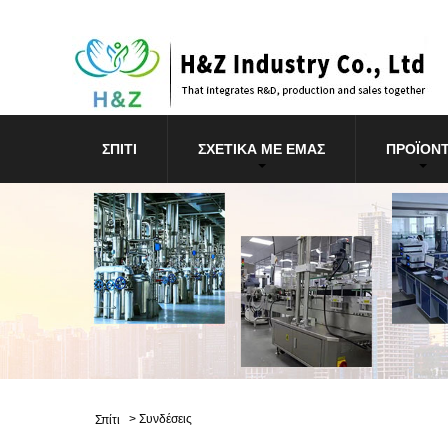
ΣΠΊΤΙ
ΣΧΕΤΙΚΆ ΜΕ ΕΜΆΣ
ΠΡΟΪΌΝ
>
Συνδέσεις
Σπίτι