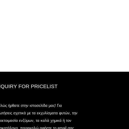
NQUIRY FOR PRICELIST
2020-CPHI Europe, Μιλάνο 13-15
λώς ήρθατε στην ιστοσελίδα μας! Για
Οκτωβρίου, Booth18L33
ωτήσεις σχετικά με τα εκχυλίσματα φυτών, την
2021/03/30
οετοιμασία ενζύμων, τα καλά χημικά ή τον
Αναπτύσσουμε, εμπορεύουμε και διανέμουμε τα βασικά
μοκατάλογο, παρακαλώ αφήστε το email σας