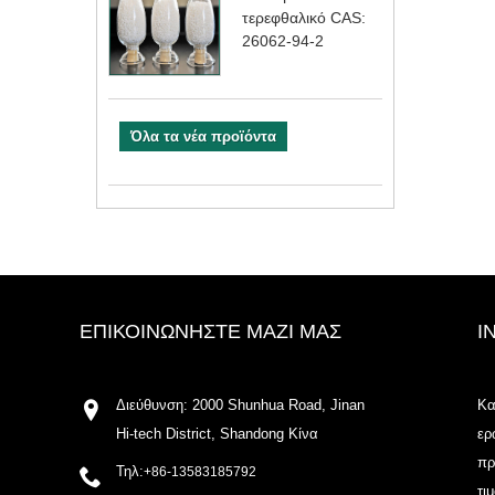
τερεφθαλικό CAS:
26062-94-2
Όλα τα νέα προϊόντα
ΕΠΙΚΟΙΝΩΝΉΣΤΕ ΜΑΖΊ ΜΑΣ
I
Διεύθυνση: 2000 Shunhua Road, Jinan
Κα
Hi-tech District, Shandong Κίνα
ερ
πρ
Τηλ:
+86-13583185792
τι