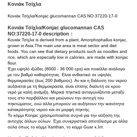
Κονιάκ Τσίχλα
Κονιάκ Τσίχλα/Konjac glucomannan CAS NO:37220-17-0
Κονιάκ Τσίχλα/Konjac glucomannan CAS
NO:37220-17-0 description：
Κονιάκ Τσίχλα is derived from a plant, Amorphophallus konjac,
grown in Asia.The main use area is meat sector and diet
foods. You can see that dietary products such as noodles and
rice, which are especially low in calories, are made with konjac
flour.
Έχει υψηλό ιξώδες (8000 - 36 000 cps) και ποικίλλει ανάλογα
με τον βαθμό καθαρότητας. Είναι ανθεκτικό σε υψηλές
θερμοκρασίες (έως 200 βαθμούς). Αν και η διάλυση του νερού
αυξάνεται με τη θερμοκρασία, είναι επίσης διαλυτή σε κρύο
νερό με καλή ανάμιξη. Μερικά πηκτικά ανταγωνίζονται μεταξύ
τους στο περιβάλλον και μειώνουν την αντοχή του
πηκτώματος, ενώ άλλα μπορούν να αυξήσουν την ικανότητα
κατακράτησης νερού και σε μορφή πηκτής.
Το κόμμι Konjac χρησιμοποιείται συχνά για την αύξηση της
αντοχής άλλων ούλων. Έχει συνεργιστικό αποτέλεσμα με άλλα
ούλα όπως το κόμμι Xanthan, το κόμμι Guar κ.λπ.