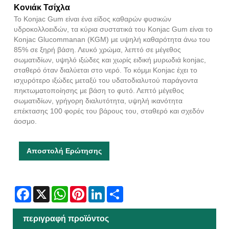
Κονιάκ Τσίχλα
Το Konjac Gum είναι ένα είδος καθαρών φυσικών
υδροκολλοειδών, τα κύρια συστατικά του Konjac Gum είναι το
Konjac Glucommanan (KGM) με υψηλή καθαρότητα άνω του
85% σε ξηρή βάση. Λευκό χρώμα, λεπτό σε μέγεθος
σωματιδίων, υψηλό ιξώδες και χωρίς ειδική μυρωδιά konjac,
σταθερό όταν διαλύεται στο νερό. Το κόμμι Konjac έχει το
ισχυρότερο ιξώδες μεταξύ του υδατοδιαλυτού παράγοντα
πηκτωματοποίησης με βάση το φυτό. Λεπτό μέγεθος
σωματιδίων, γρήγορη διαλυτότητα, υψηλή ικανότητα
επέκτασης 100 φορές του βάρους του, σταθερό και σχεδόν
άοσμο.
Αποστολή Ερώτησης
Facebook
X
WhatsApp
Pinterest
LinkedIn
Share
περιγραφή προϊόντος