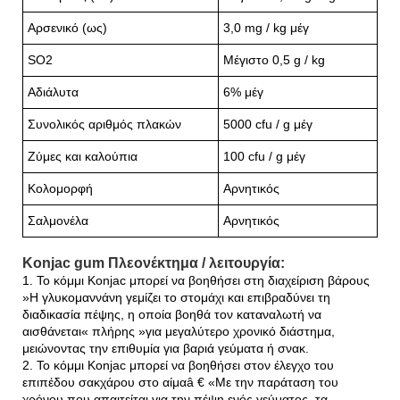
Αρσενικό (ως)
3,0 mg / kg μέγ
SO2
Μέγιστο 0,5 g / kg
Αδιάλυτα
6% μέγ
Συνολικός αριθμός πλακών
5000 cfu / g μέγ
Ζύμες και καλούπια
100 cfu / g μέγ
Κολομορφή
Αρνητικός
Σαλμονέλα
Αρνητικός
Konjac gum Πλεονέκτημα / λειτουργία:
1. Το κόμμι Konjac μπορεί να βοηθήσει στη διαχείριση βάρους
»Η γλυκομαννάνη γεμίζει το στομάχι και επιβραδύνει τη
διαδικασία πέψης, η οποία βοηθά τον καταναλωτή να
αισθάνεται« πλήρης »για μεγαλύτερο χρονικό διάστημα,
μειώνοντας την επιθυμία για βαριά γεύματα ή σνακ.
2. Το κόμμι Konjac μπορεί να βοηθήσει στον έλεγχο του
επιπέδου σακχάρου στο αίμαâ € «Με την παράταση του
χρόνου που απαιτείται για την πέψη ενός γεύματος, τα