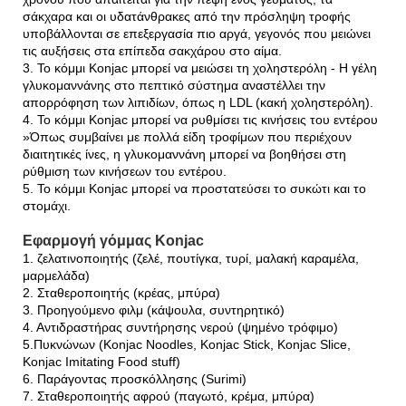
σάκχαρα και οι υδατάνθρακες από την πρόσληψη τροφής
υποβάλλονται σε επεξεργασία πιο αργά, γεγονός που μειώνει
τις αυξήσεις στα επίπεδα σακχάρου στο αίμα.
3. Το κόμμι Konjac μπορεί να μειώσει τη χοληστερόλη - Η γέλη
γλυκομαννάνης στο πεπτικό σύστημα αναστέλλει την
απορρόφηση των λιπιδίων, όπως η LDL (κακή χοληστερόλη).
4. Το κόμμι Konjac μπορεί να ρυθμίσει τις κινήσεις του εντέρου
»Όπως συμβαίνει με πολλά είδη τροφίμων που περιέχουν
διαιτητικές ίνες, η γλυκομαννάνη μπορεί να βοηθήσει στη
ρύθμιση των κινήσεων του εντέρου.
5. Το κόμμι Konjac μπορεί να προστατεύσει το συκώτι και το
στομάχι.
Εφαρμογή γόμμας Konjac
1. ζελατινοποιητής (ζελέ, πουτίγκα, τυρί, μαλακή καραμέλα,
μαρμελάδα)
2. Σταθεροποιητής (κρέας, μπύρα)
3. Προηγούμενο φιλμ (κάψουλα, συντηρητικό)
4. Αντιδραστήρας συντήρησης νερού (ψημένο τρόφιμο)
5.Πυκνώνων (Konjac Noodles, Konjac Stick, Konjac Slice,
Konjac Imitating Food stuff)
6. Παράγοντας προσκόλλησης (Surimi)
7. Σταθεροποιητής αφρού (παγωτό, κρέμα, μπύρα)