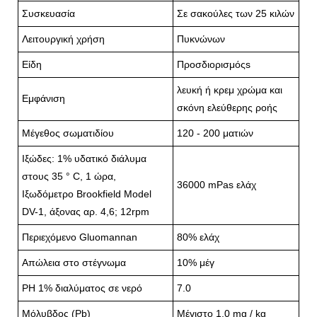
Συσκευασία
Σε σακούλες των 25 κιλών
Λειτουργική χρήση
Πυκνώνων
Είδη
Προσδιορισμόςs
λευκή ή κρεμ χρώμα και
Εμφάνιση
σκόνη ελεύθερης ροής
Μέγεθος σωματιδίου
120 - 200 ματιών
Ιξώδες: 1% υδατικό διάλυμα
στους 35 ° C, 1 ώρα,
36000 mPas ελάχ
Ιξωδόμετρο Brookfield Model
DV-1, άξονας αρ. 4,6; 12rpm
Περιεχόμενο Gluomannan
80% ελάχ
Απώλεια στο στέγνωμα
10% μέγ
PH 1% διαλύματος σε νερό
7.0
Μόλυβδος (Pb)
Μέγιστο 1,0 mg / kg