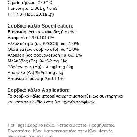
Σημείο τήξεως: 270 ° C
Πυκνότητα: 1.361 g / cm3
PH: 7.8 (H2O, 20.1â „ƒ)
Σορβικό κάλιο Specification:
Εμφάνιση: Λευκό κοκκώδες ή σκόνη
Δοκιμασία: 99.0-101.0%
Αλκαλικότητα (ως K2CO3): ‰ ¤1,0%
Οξύτητα (ως σορβικό οξύ): ‰ ¤1,0%
Αλδεΰδη (ως φορμαλδεΰδη): â ‰0,1%
Μόλυβδος (Pb): ‰ ‰2 mg / kg
Υδράργυρος (Hg) - ¤ mg1 mg / kg
Αρσενικό (As) ‰ ‰3 mg / kg
Απώλεια ξήρανσης ‰ .01,0%
Σορβικό κάλιο Application:
Το σορβικό κάλιο μπορεί να χρησιμοποιηθεί ως συντηρητικά
και κατά του ωιδίου στη βιομηχανία τροφίμων.
Hot Tags: Σορβικό κάλιο, Κατασκευαστές, Προμηθευτές,
Εργοστάσιο, Κίνα, Κατασκευασμένο στην Κίνα, Φτηνές,
Έκπτωση, Χαμηλή τιμή