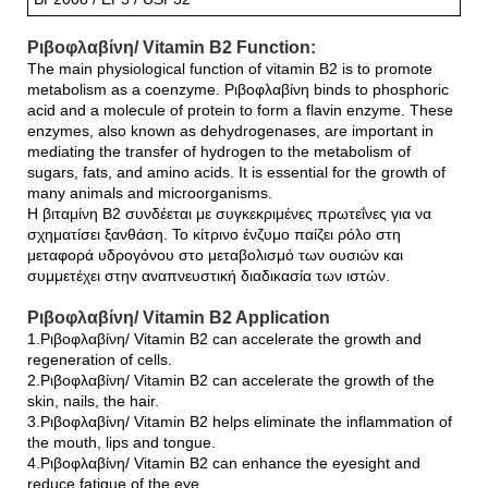
Ριβοφλαβίνη/ Vitamin B2 Function:
The main physiological function of vitamin B2 is to promote
metabolism as a coenzyme. Ριβοφλαβίνη binds to phosphoric
acid and a molecule of protein to form a flavin enzyme. These
enzymes, also known as dehydrogenases, are important in
mediating the transfer of hydrogen to the metabolism of
sugars, fats, and amino acids. It is essential for the growth of
many animals and microorganisms.
Η βιταμίνη Β2 συνδέεται με συγκεκριμένες πρωτεΐνες για να
σχηματίσει ξανθάση. Το κίτρινο ένζυμο παίζει ρόλο στη
μεταφορά υδρογόνου στο μεταβολισμό των ουσιών και
συμμετέχει στην αναπνευστική διαδικασία των ιστών.
Ριβοφλαβίνη/ Vitamin B2 Application
1.Ριβοφλαβίνη/ Vitamin B2 can accelerate the growth and
regeneration of cells.
2.Ριβοφλαβίνη/ Vitamin B2 can accelerate the growth of the
skin, nails, the hair.
3.Ριβοφλαβίνη/ Vitamin B2 helps eliminate the inflammation of
the mouth, lips and tongue.
4.Ριβοφλαβίνη/ Vitamin B2 can enhance the eyesight and
reduce fatigue of the eye.