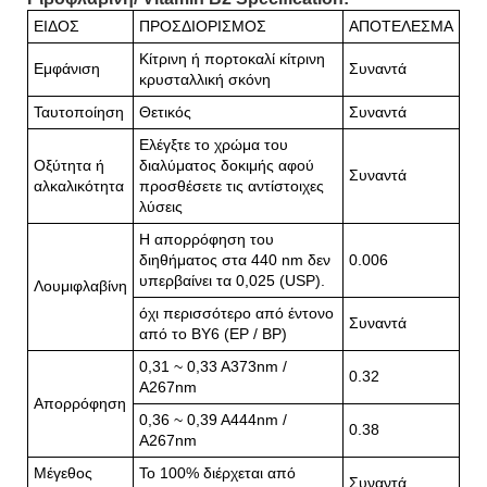
ΕΙΔΟΣ
ΠΡΟΣΔΙΟΡΙΣΜΟΣ
ΑΠΟΤΕΛΕΣΜΑ
Κίτρινη ή πορτοκαλί κίτρινη
Εμφάνιση
Συναντά
κρυσταλλική σκόνη
Ταυτοποίηση
Θετικός
Συναντά
Ελέγξτε το χρώμα του
Οξύτητα ή
διαλύματος δοκιμής αφού
Συναντά
αλκαλικότητα
προσθέσετε τις αντίστοιχες
λύσεις
Η απορρόφηση του
διηθήματος στα 440 nm δεν
0.006
υπερβαίνει τα 0,025 (USP).
Λουμιφλαβίνη
όχι περισσότερο από έντονο
Συναντά
από το BY6 (EP / BP)
0,31 ~ 0,33 A373nm /
0.32
A267nm
Απορρόφηση
0,36 ~ 0,39 A444nm /
0.38
A267nm
Μέγεθος
Το 100% διέρχεται από
Συναντά