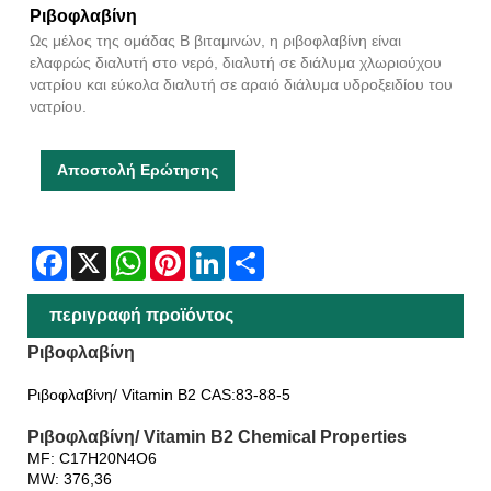
Ριβοφλαβίνη
Ως μέλος της ομάδας Β βιταμινών, η ριβοφλαβίνη είναι
ελαφρώς διαλυτή στο νερό, διαλυτή σε διάλυμα χλωριούχου
νατρίου και εύκολα διαλυτή σε αραιό διάλυμα υδροξειδίου του
νατρίου.
Αποστολή Ερώτησης
Facebook
X
WhatsApp
Pinterest
LinkedIn
Share
περιγραφή προϊόντος
Ριβοφλαβίνη
Ριβοφλαβίνη/ Vitamin B2 CAS:83-88-5
Ριβοφλαβίνη/ Vitamin B2 Chemical Properties
MF: C17H20N4O6
MW: 376,36