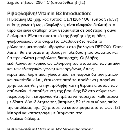
Σημείο τήξεως: 290 ° C (αποσύνθεση) (lit.)
Ριβοφλαβίνη/ Vitamin B2 Introduction:
Η βιταμίνη Β2 (χημικός τύπος: C17H20N4O6, τύπος 376.37),
επίσης γνωστή ως ριβοφλαβίνη, είναι ελαφρώς διαλυτή στο
νερό και είναι σταθερή όταν θερμαίνεται σε ουδέτερα ή όξινα
διαλύματα. Είναι το συστατικό της βοηθητικής ομάδας
φλαβονοειδών στο σώμα (το φλαβονοειδές παίζει το
ρόλος της μεταφοράς υδρογόνου στο βιολογικό REDOX). Όταν
λείπει, θα επηρεάσει τη βιολογική οξείδωση του σώματος και
θα προκαλέσει μεταβολικές διαταραχές. Οι βλάβες
εκδηλώνονται κυρίως ως φλεγμονή του στόματος, των ματιών
και των εξωτερικών γεννητικών οργάνων, όπως
κερατίτιδα, λαμπίτιδα, γλωσσίτιδα, επιπεφυκίτιδα των ματιών
και σκωτίτιδα κ.λπ., έτσι ώστε αυτό το προϊόν να μπορεί να
χρησιμοποιηθεί για την πρόληψη και τη θεραπεία αυτών των
ασθενειών. Η αποθήκευση της βιταμίνης Β2 στο σώμα είναι
περιορισμένη, επομένως θα πρέπει να παρέχεται καθημερινά
με δίαιτα. Δύο ιδιότητες της βιταμίνης Β2 είναι οι κύριες αιτίες
της απώλειας της: (1) μπορεί να καταστραφεί από το φως. (2)
Μπορεί να καταστραφεί με θέρμανση στο
αλκαλικό διάλυμα.
Ριβοφλαβίνη/ Vitamin B2 Specification: