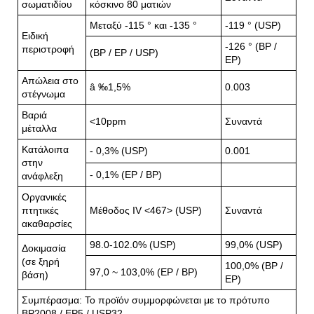
σωματιδίου
κόσκινο 80 ματιών
Μεταξύ -115 ° και -135 °
-119 ° (USP)
Ειδική
-126 ° (BP /
περιστροφή
(BP / EP / USP)
EP)
Απώλεια στο
â ‰1,5%
0.003
στέγνωμα
Βαριά
<10ppm
Συναντά
μέταλλα
Κατάλοιπα
- 0,3% (USP)
0.001
στην
- 0,1% (EP / BP)
ανάφλεξη
Οργανικές
πτητικές
Μέθοδος IV <467> (USP)
Συναντά
ακαθαρσίες
98.0-102.0% (USP)
99,0% (USP)
Δοκιμασία
(σε ξηρή
100,0% (BP /
97,0 ~ 103,0% (EP / BP)
βάση)
EP)
Συμπέρασμα: Το προϊόν συμμορφώνεται με το πρότυπο
BP2008 / EP5 / USP32