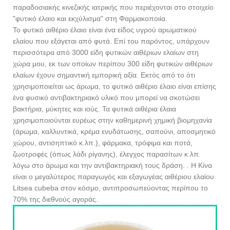
παραδοσιακής κινεζικής ιατρικής που περιέχονται στο στοιχείο
"φυτικό έλαιο και εκχύλισμα" στη Φαρμακοποιία.
Το φυτικό αιθέριο έλαιο είναι ένα είδος υγρού αρωματικού
ελαίου που εξάγεται από φυτά. Επί του παρόντος, υπάρχουν
περισσότερα από 3000 είδη φυτικών αιθέριων ελαίων στη
χώρα μου, εκ των οποίων περίπου 300 είδη φυτικών αιθέριων
ελαίων έχουν σημαντική εμπορική αξία. Εκτός από το ότι
χρησιμοποιείται ως άρωμα, το φυτικό αιθέριο έλαιο είναι επίσης
ένα φυσικό αντιβακτηριακό υλικό που μπορεί να σκοτώσει
βακτήρια, μύκητες και ιούς. Τα φυτικά αιθέρια έλαια
χρησιμοποιούνται ευρέως στην καθημερινή χημική βιομηχανία
(άρωμα, καλλυντικά, κρέμα ενυδάτωσης, σαπούνι, αποσμητικό
χώρου, αντισηπτικό κ.λπ.), φάρμακα, τρόφιμα και ποτά,
ζωοτροφές (όπως λάδι ρίγανης), έλεγχος παρασίτων κ.λπ.
λόγω στο άρωμα και την αντιβακτηριακή τους δράση. . Η Κίνα
είναι ο μεγαλύτερος παραγωγός και εξαγωγέας αιθέριου ελαίου
Litsea cubeba στον κόσμο, αντιπροσωπεύοντας περίπου το
70% της διεθνούς αγοράς.