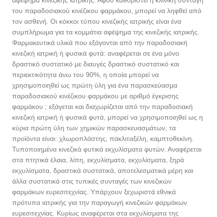
αφέψημα κινεζικής ιατρικής. Αφού καθοριστεί η κλινική συνταγή
του παραδοσιακού κινέζικου φαρμάκου, μπορεί να ληφθεί από
τον ασθενή. Οι κόκκοι τύπου κινεζικής ιατρικής είναι ένα
συμπλήρωμα για τα κομμάτια αφέψημα της κινεζικής ιατρικής.
Φαρμακευτικά υλικά που εξάγονται από την παραδοσιακή
κινεζική ιατρική ή φυσικά φυτά: αναφέρεται σε ένα μόνο
δραστικό συστατικό με διαυγές δραστικό συστατικό και
περιεκτικότητα άνω του 90%, η οποία μπορεί να
χρησιμοποιηθεί ως πρώτη ύλη για ένα παρασκεύασμα
παραδοσιακού κινέζικου φαρμάκου με αριθμό έγκρισης
φαρμάκου ; εξάγεται και διαχωρίζεται από την παραδοσιακή
κινεζική ιατρική ή φυσικά φυτά, μπορεί να χρησιμοποιηθεί ως η
κύρια πρώτη ύλη των χημικών παρασκευασμάτων, τα
προϊόντα είναι: χλωροπλάστης, πακλιταξέλη, καμπτοθεκίνη.
Τυποποιημένα κινεζικά φυτικά εκχυλίσματα φυτών: Αναφέρεται
στα πτητικά έλαια, λίπη, εκχυλίσματα, εκχυλίσματα, ξηρά
εκχυλίσματα, δραστικά συστατικά, αποτελεσματικά μέρη και
άλλα συστατικά στις τυπικές συνταγές των κινεζικών
φαρμάκων ευρεσιτεχνίας. Υπάρχουν ξεχωριστά εθνικά
πρότυπα ιατρικής για την παραγωγή κινεζικών φαρμάκων
ευρεσιτεχνίας. Κυρίως αναφέρεται στα εκχυλίσματα της