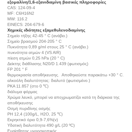
εξομαλίνη/1,6-εξανιδιαμίνη βασικές πληροφορίες
CAS: 124-09-4
MF: C6H16N2
MW: 116.2
EINECS: 204-679-6
Χημικές ιδιότητες εξαμεθυλενοδιαμίνης
Σημείο τήξης 42-45 ° C (ανάβει.)
Σημείο βρασμού 204-205 ° C
Πυκνότητα 0,89 g/ml στους 25 ° C (ανάβει.)
πυκνότητα ατμών 4 (VS AIR)
πίεση ατμών 0,25 hPa (20 ° C)
Δείκτης διάθλασης N20/D 1.439 (φωτισμός)
FP 201 ° F
θερμοκρασία αποθήκευσης. Αποθηκεύστε παρακάτω +30 ° C.
αλκοόλη διαλυτότητας: διαλυτό (φωτισμένο.)
PKA 11.857 (στο 0 ℃)
διάλυμα φόρμας
Χρώμα λευκό, μπορεί να αποχρωματίζει κατά τη διάρκεια της
αποθήκευσης
Οσμή πυριδίνης οσμής
ΡΗ 12,4 (100g/L, H2O, 25 ℃)
Εκρηκτικό όριο 0,9-7,6%(v)
Υδατική διαλυτότητα 490 g/L (20 ºC)
Ευαίσθητος υγροσκοπικός