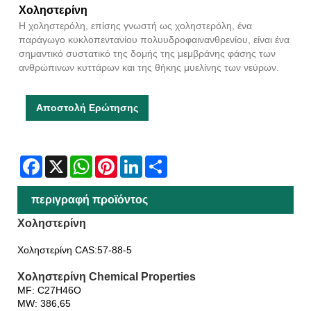
Χοληστερίνη
Η χοληστερόλη, επίσης γνωστή ως χοληστερόλη, ένα
παράγωγο κυκλοπεντανίου πολυυδροφαινανθρενίου, είναι ένα
σημαντικό συστατικό της δομής της μεμβράνης φάσης των
ανθρώπινων κυττάρων και της θήκης μυελίνης των νεύρων.
Αποστολή Ερώτησης
Facebook
X
WhatsApp
Pinterest
LinkedIn
Share
περιγραφή προϊόντος
Χοληστερίνη
Χοληστερίνη CAS:57-88-5
Χοληστερίνη Chemical Properties
MF: C27H46O
MW: 386,65