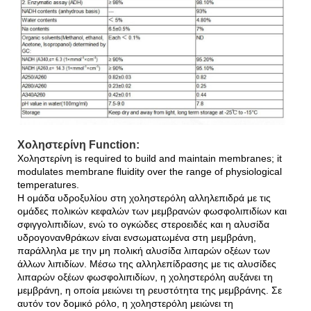
Χοληστερίνη Function:
Χοληστερίνη is required to build and maintain membranes; it
modulates membrane fluidity over the range of physiological
temperatures.
Η ομάδα υδροξυλίου στη χοληστερόλη αλληλεπιδρά με τις
ομάδες πολικών κεφαλών των μεμβρανών φωσφολιπιδίων και
σφιγγολιπιδίων, ενώ το ογκώδες στεροειδές και η αλυσίδα
υδρογονανθράκων είναι ενσωματωμένα στη μεμβράνη,
παράλληλα με την μη πολική αλυσίδα λιπαρών οξέων των
άλλων λιπιδίων. Μέσω της αλληλεπίδρασης με τις αλυσίδες
λιπαρών οξέων φωσφολιπιδίων, η χοληστερόλη αυξάνει τη
μεμβράνη, η οποία μειώνει τη ρευστότητα της μεμβράνης. Σε
αυτόν τον δομικό ρόλο, η χοληστερόλη μειώνει τη