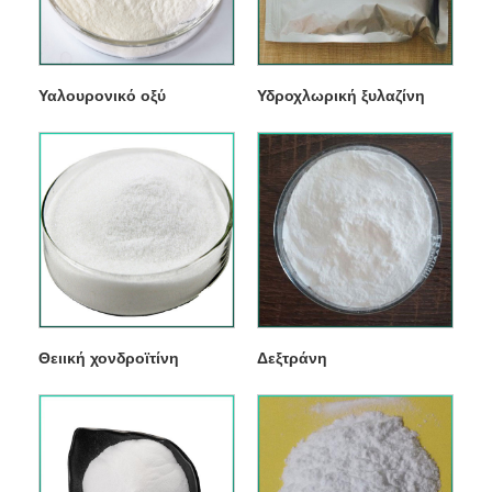
Υαλουρονικό οξύ
Υδροχλωρική ξυλαζίνη
Θειική χονδροϊτίνη
Δεξτράνη