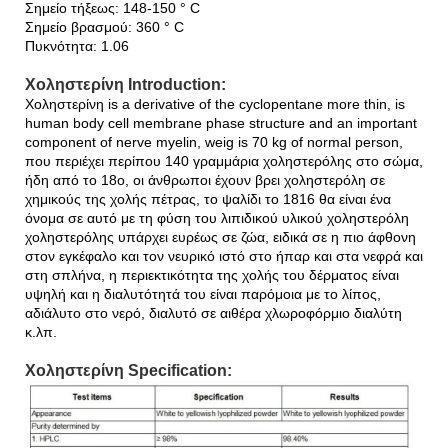
Σημείο τήξεως: 148-150 ° C
Σημείο βρασμού: 360 ° C
Πυκνότητα: 1.06
Χοληστερίνη Introduction:
Χοληστερίνη is a derivative of the cyclopentane more thin, is
human body cell membrane phase structure and an important
component of nerve myelin, weig is 70 kg of normal person,
που περιέχει περίπου 140 γραμμάρια χοληστερόλης στο σώμα,
ήδη από το 18ο, οι άνθρωποι έχουν βρει χοληστερόλη σε
χημικούς της χολής πέτρας, το ψαλίδι το 1816 θα είναι ένα
όνομα σε αυτό με τη φύση του λιπιδικού υλικού χοληστερόλη
χοληστερόλης υπάρχει ευρέως σε ζώα, ειδικά σε η πιο άφθονη
στον εγκέφαλο και τον νευρικό ιστό στο ήπαρ και στα νεφρά και
στη σπλήνα, η περιεκτικότητα της χολής του δέρματος είναι
υψηλή και η διαλυτότητά του είναι παρόμοια με το λίπος,
αδιάλυτο στο νερό, διαλυτό σε αιθέρα χλωροφόρμιο διαλύτη
κ.λπ.
Χοληστερίνη Specification: