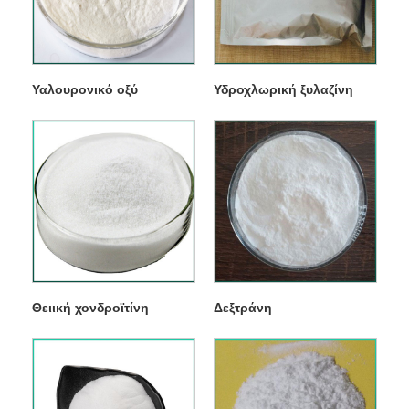
Υαλουρονικό οξύ
Υδροχλωρική ξυλαζίνη
Θειική χονδροϊτίνη
Δεξτράνη