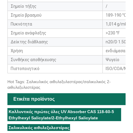
Σημείο τήξης
/
Σημείο βρασμού
189-190 °C/21
Πυκνότητα
1,014 g/mL στο
Σημείο ανάφλεξης
>230 °F
Δείκτης διάθλασης
n20/D 1.502 (li
Χρήση
ενδιάμεσα ορ
Συνθήκες αποθήκευσης
Ψυγείο
Πιστοποιητικό
ISO/COA/MS
Hot Tags: Σαλικυλικός αιθυλεξυλεστέρας/σαλικυλικός 2-
αιθυλεξυλεστέρας
Ετικέτα προϊόντος
Καλλυντικές πρώτες ύλες UV Absorber CAS 118-60-5
Ethylhexyl Salicylate/2-Ethylhexyl Salicylate
Σαλικυλικός αιθυλεξυλεστέρας